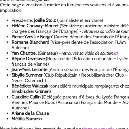
Cette page a vocation à mettre en lumière ces soutiens et à valoris
implication.
Présidente:
Joëlle Stolz
(Journaliste et écrivaine)
Hélène Conway-Mouret
(Sénatrice et ancienne ministre dél
chargée des Français de l'Étranger)
- retrouvez sa vidéo de sou
Pierre-Yves Le Borgn'
(Ancien député des Français de l'Étran
Romane Blanchard
(Vice-présidente de l'association FLAM
Autriche)
Yan Chantrel
(Sénateur)
- retrouvez sa vidéo de soutien
ici
Réjane Dezetave
(Retraitée de l'Éducation nationale – Lycée
français de Vienne)
Jean-Yves Leconte
(Ancien sénateur des Français de l'Étrange
Sibylle Summer
(Club Républicain / Republikanischer Club –
Neues Österreich)
Bénédicte Walczak
(conseillère municipale remplaçante chez
Innsbrucker
Grünen
)
Claudine Cullin
(Déléguée parents d'élèves du Lycée Françai
Vienne), Maurice Roux (Association Français du Monde – A
Autriche)
Ariane de la Chaise
Mélitta Sarrazin
Nous bénéficions également de l’appui de
réseaux engagés
autour