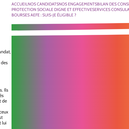
ACCUEIL
NOS CANDIDATS
NOS ENGAGEMENTS
BILAN DES CONS
PROTECTION SOCIALE DIGNE ET EFFECTIVE
SERVICES CONSULA
BOURSES AEFE : SUIS-JE ÉLIGIBLE ?
andat,
 des
. Ils
ès
t de
 ceux
st
 lui