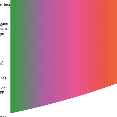
er leur
éguée
tien
ici
ger)
r)
 les
s de
DFE
 des